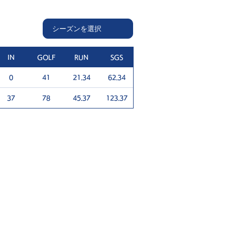
IN
GOLF
RUN
SGS
0
41
21.34
62.34
37
78
45.37
123.37