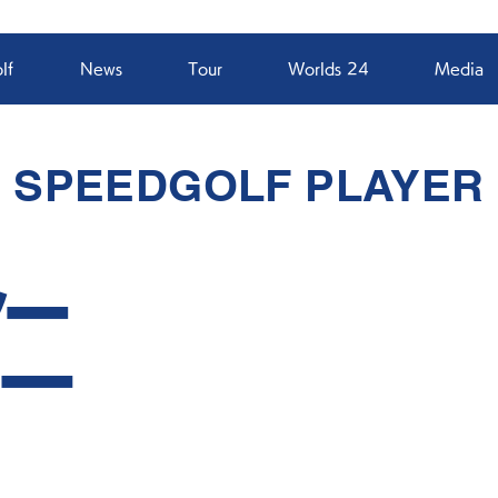
lf
News
Tour
Worlds 24
Media
SPEEDGOLF PLAYER
仁