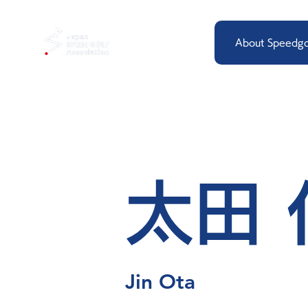
About Speedgo
太田 
Jin Ota