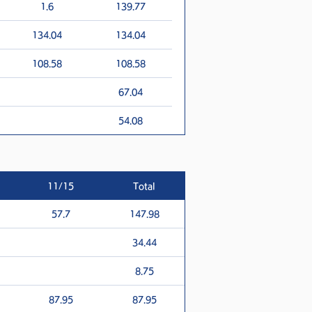
1.6
139.77
134.04
134.04
108.58
108.58
67.04
54.08
11/15
Total
57.7
147.98
34.44
8.75
87.95
87.95