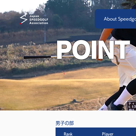
About Speedgo
POINT
男子の部
Rank
Player