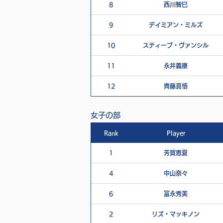
8
西川智巳
9
デイミアン・ミルズ
10
スティーブ・ヴァンシル
11
永井義康
12
齊藤真悟
女子の部
Rank
Player
1
芳賀恵夏
4
中山奈々
6
富永秀美
2
リズ・マッキノン