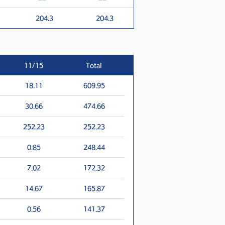
204.3
204.3
11/15
Total
18.11
609.95
30.66
474.66
252.23
252.23
0.85
248.44
7.02
172.32
14.67
165.87
0.56
141.37