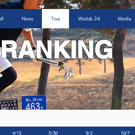
lf
News
Tour
Worlds 24
Media
 RANKING
4/15
5/30
9/2
10/7