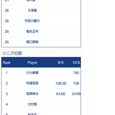
26
大浪衛
26
宇田川龍介
26
福光正年
26
堀口明裕
シニアの部
Rank
Player
9/8
10/6
1
小川泰樹
180
2
伴場信吾
108.00
108
3
松岡伸太
64.80
34.99
4
大村敦
5
松井丈