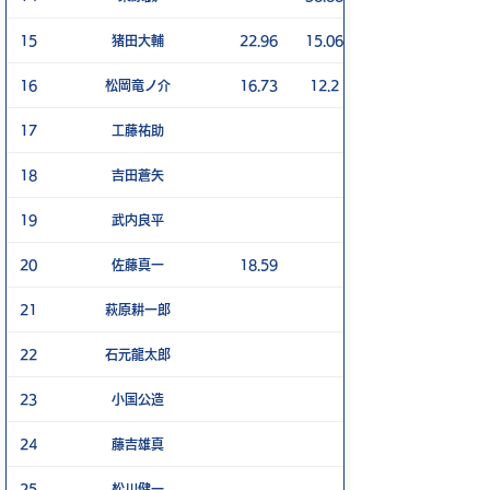
15
猪田大輔
22.96
15.06
16
松岡竜ノ介
16.73
12.2
17
工藤祐助
18
吉田蒼矢
19
武内良平
20
佐藤真一
18.59
21
萩原耕一郎
22
石元龍太郎
23
小国公造
24
藤吉雄真
25
松川健一