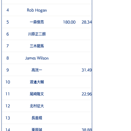
4
Rob Hogan
5
一森俊亮
180.00
28.34
6
川原正二朗
7
三木龍馬
8
James Wilson
9
高洸一
31.49
10
渡邉大輔
11
尾崎隆文
22.96
12
北村征大
13
長善規
14
栗原誠
38.88