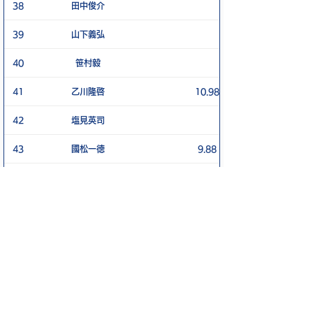
38
田中俊介
39
山下義弘
40
笹村毅
41
乙川隆啓
10.98
42
塩見英司
43
國松一徳
9.88
44
堀篭宏章
45
加地勉
46
久我一樹
47
北村辰男
48
赤津和幸