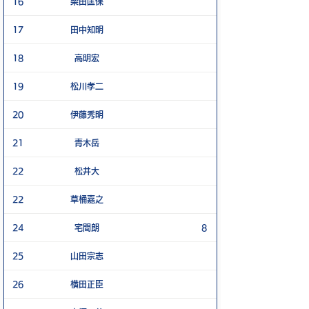
16
柴田匡保
17
田中知明
18
高明宏
19
松川孝二
20
伊藤秀明
21
青木岳
22
松井大
22
草桶嘉之
24
宅間朗
8
25
山田宗志
26
横田正臣