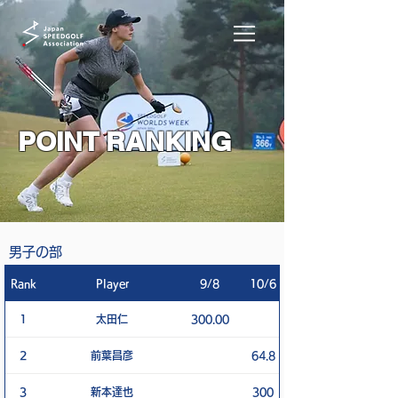
POINT RANKING
男子の部
Rank
Player
9/8
10/6
1
太田仁
300.00
2
前葉昌彦
64.8
3
新本達也
300