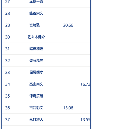
27
赤塚一義
28
蜂谷宗久
28
宮﨑弘一
20.66
30
佐々木健介
31
嶋野和浩
32
齊藤茂晃
33
保母朝孝
34
高山尚久
16.73
35
津島篤哉
36
吉武彰文
15.06
37
永谷将人
13.55