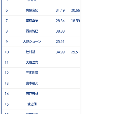
6
齊藤友紀
31.49
20.66
7
齊藤真悟
28.34
18.59
8
西川智巳
38.88
9
大野ショーン
25.51
10
辻村裕一
34.99
25.51
11
大峰浩喜
12
三宅利洋
13
山本禎久
14
唐戸智雄
15
渡辺朗