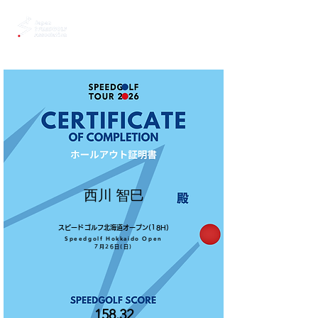
西川 智巳
スピードゴルフ北海道オープン(18H)
Speedgolf Hokkaido Open
7月26日(日)
158.32