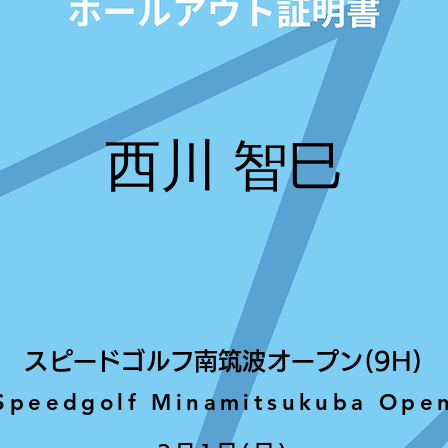
西川 智巳
スピードゴルフ南筑波オープン(9H)
Speedgolf Minamitsukuba Ope