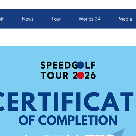
lf
News
Tour
Worlds 24
Media