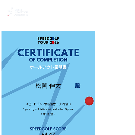
松岡 伸太
スピードゴルフ南筑波オープン(9H)
Speedgolf Minamitsukuba Open
2月1日(日)