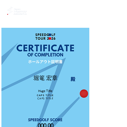
堀篭 宏章
Huge Title
CAPS TITLE
CAPS TITLE
000.00