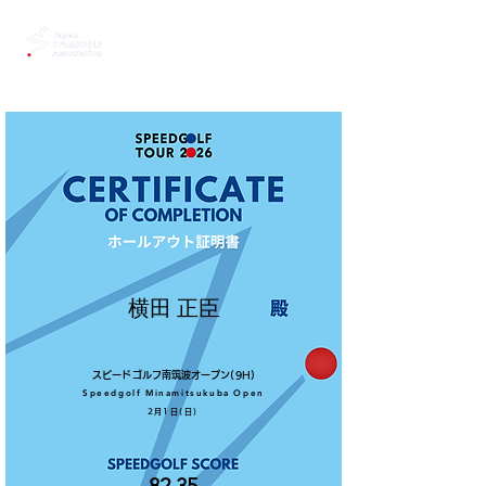
横田 正臣
スピードゴルフ南筑波オープン(9H)
Speedgolf Minamitsukuba Open
2月1日(日)