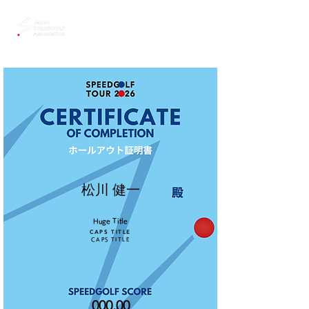
松川 健一
Huge Title
CAPS TITLE
CAPS TITLE
000.00