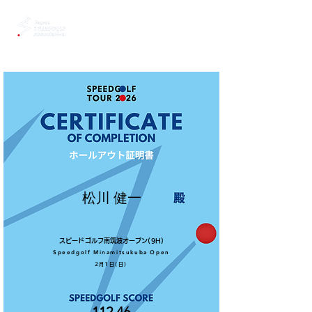
松川 健一
スピードゴルフ南筑波オープン(9H)
Speedgolf Minamitsukuba Open
2月1日(日)