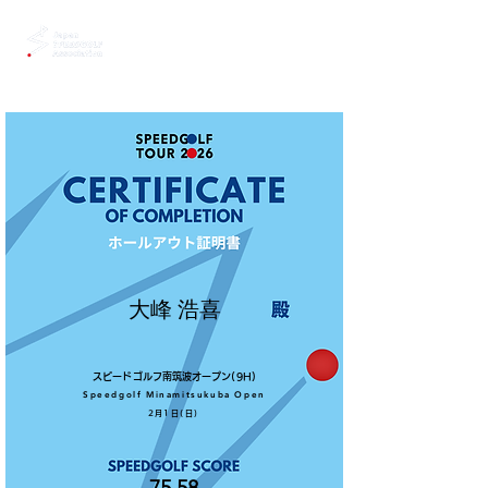
大峰 浩喜
スピードゴルフ南筑波オープン(9H)
Speedgolf Minamitsukuba Open
2月1日(日)