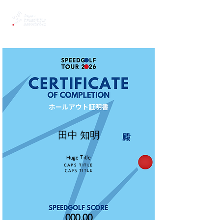
田中 知明
Huge Title
CAPS TITLE
CAPS TITLE
000.00