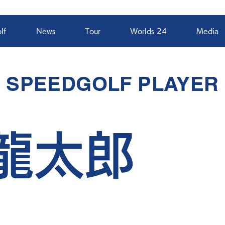
lf
News
Tour
Worlds 24
Media
SPEEDGOLF PLAYER
 龍太郎