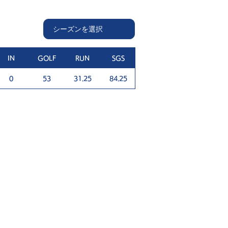
IN
GOLF
RUN
SGS
0
53
31.25
84.25