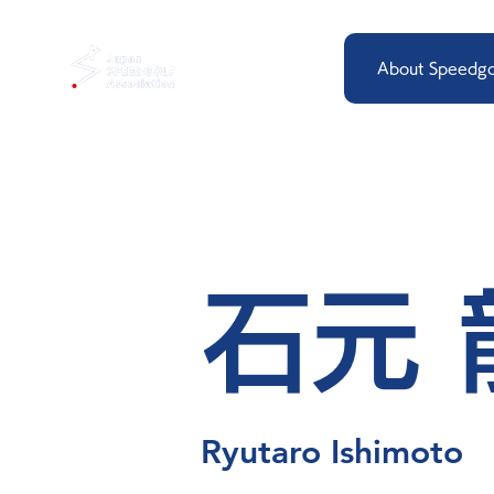
About Speedgo
石元
Ryutaro Ishimoto