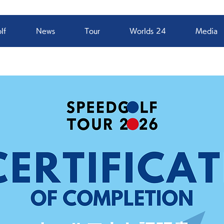
lf
News
Tour
Worlds 24
Media