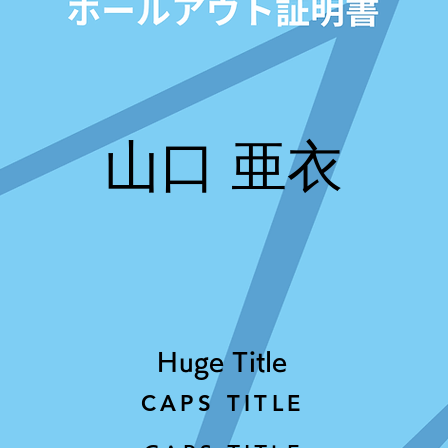
山口 亜衣
Huge Title
CAPS TITLE