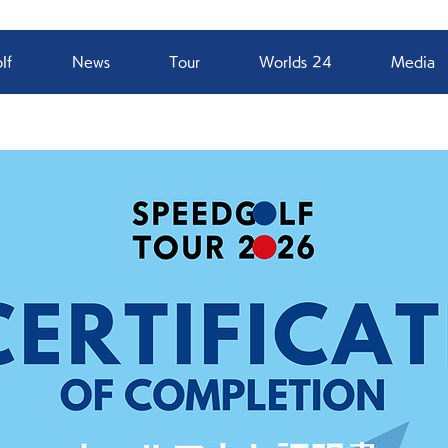
lf
News
Tour
Worlds 24
Media