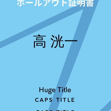
高 洸一
Huge Title
CAPS TITLE