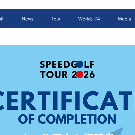
lf
News
Tour
Worlds 24
Media