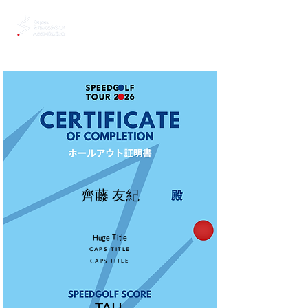
齊藤 友紀
Huge Title
CAPS TITLE
CAPS TITLE