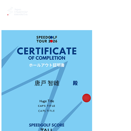
唐戸 智雄
Huge Title
CAPS TITLE
CAPS TITLE