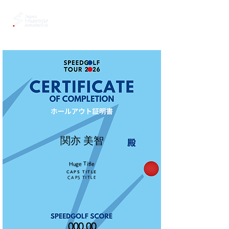
関亦 美智
Huge Title
CAPS TITLE
CAPS TITLE
000.00