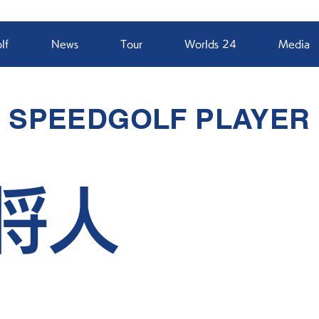
lf
News
Tour
Worlds 24
Media
SPEEDGOLF PLAYER
将人