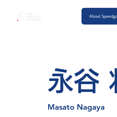
About Speedgo
永谷 
Masato Nagaya