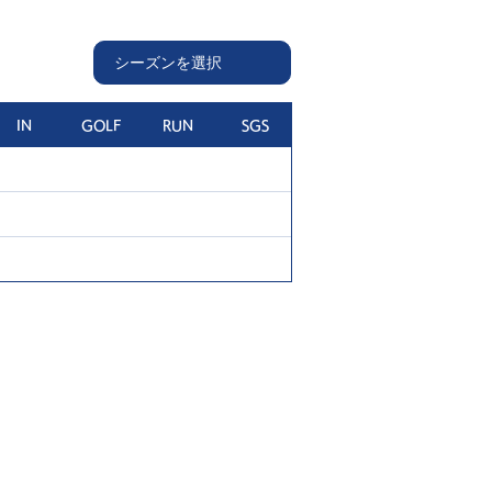
IN
GOLF
RUN
SGS