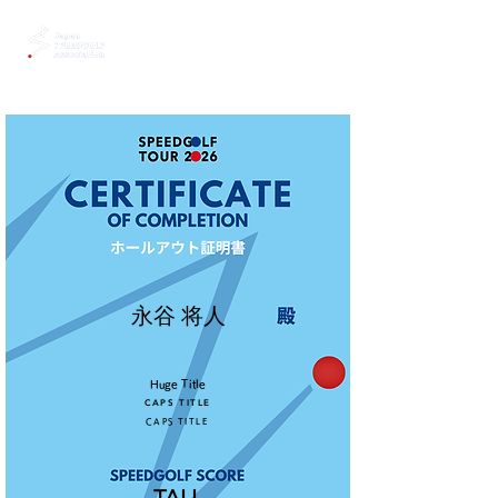
永谷 将人
Huge Title
CAPS TITLE
CAPS TITLE