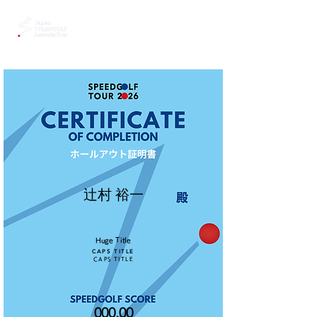
辻村 裕一
Huge Title
CAPS TITLE
CAPS TITLE
000.00