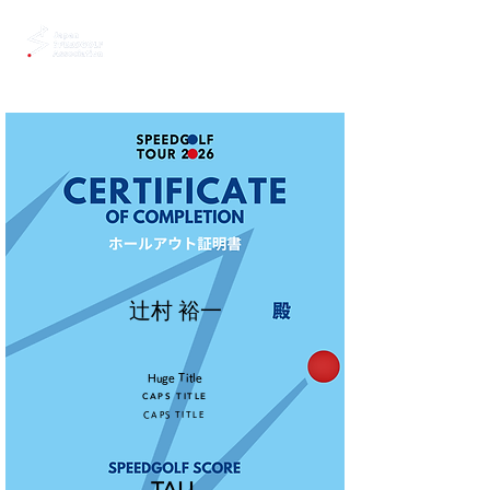
辻村 裕一
Huge Title
CAPS TITLE
CAPS TITLE