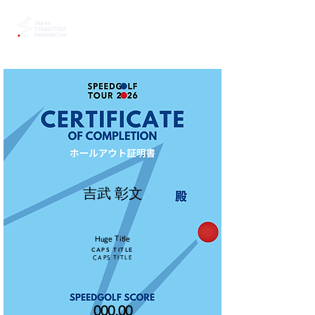
吉武 彰文
Huge Title
CAPS TITLE
CAPS TITLE
000.00