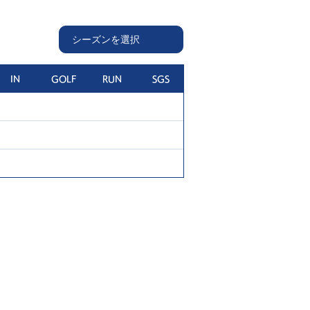
IN
GOLF
RUN
SGS