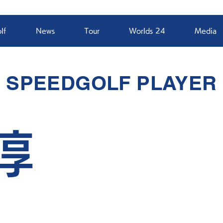
lf
News
Tour
Worlds 24
Media
SPEEDGOLF PLAYER
淳