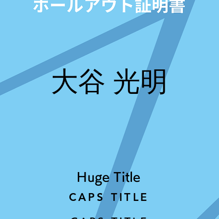
大谷 光明
Huge Title
CAPS TITLE