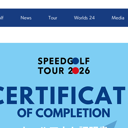
lf
News
Tour
Worlds 24
Media