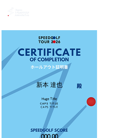
新本 達也
Huge Title
CAPS TITLE
CAPS TITLE
000.00