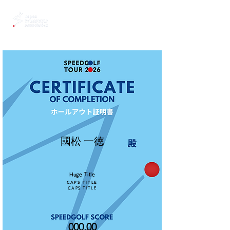
國松 一徳
Huge Title
CAPS TITLE
CAPS TITLE
000.00