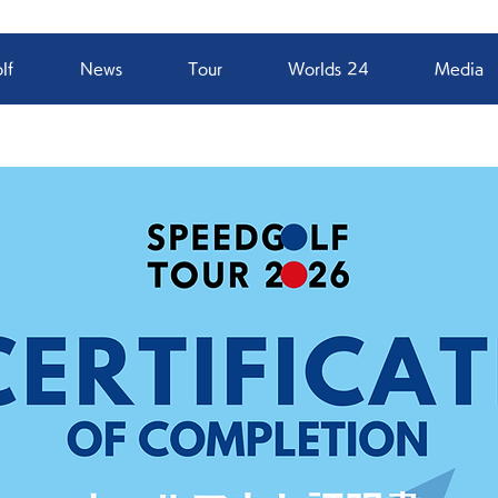
lf
News
Tour
Worlds 24
Media