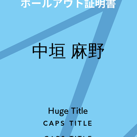
中垣 麻野
Huge Title
CAPS TITLE