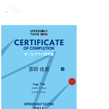
原田 佳居
Huge Title
CAPS TITLE
CAPS TITLE