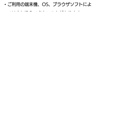
・ご利用の端末機、OS、ブラウザソフトによ
っては申し込みできないことがあります。
・インターネット回線の不具合などによる申し
込みの遅れについて、主催者は一切の責任を負
いません。
・お客様のスタート時間は2022年11月2日
（木）までに、申込者全員にエントリーの際の
メールアドレスにお送りします。
・お客様のスタート時間を受け取るまでメール
アドレスの変更はしないでください。メールア
ドレスを変更した場合、お客様のスタート時間
の確認はできません。
・あらかじめご登録いただいたメールアドレス
の不備などによる通知不着・未着については再
確認はいたしませんので、ご了承ください。
・メールの受信設定やセキュリティソフトの設