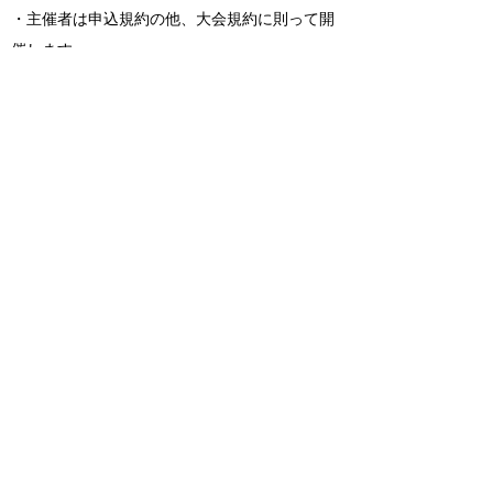
・主催者は申込規約の他、大会規約に則って開
催します。
・主催者都合によるイベント中止や会場変更な
どにつきましては、キャンセルを受け付ける場
合がございます。
・公共交通機関、道路事情などによる遅刻につ
いては、主催者は一切責任を負いません。
・ご利用の端末機、OS、ブラウザソフトによっ
ては申し込みできないことがあります。
・インターネット回線の不具合などによる申し
込みの遅れについて、主催者は一切の責任を負
いません。
・お客様のスタート時間は2019年4月26日
（金）までに、申込者全員にエントリーの際の
メールアドレスにお送りします。
・お客様のスタート時間を受け取るまでメール