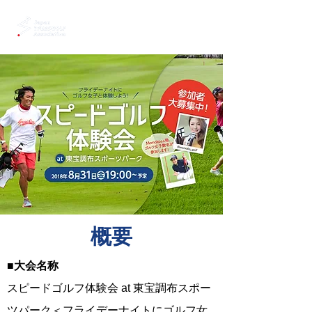
​概要
■大会名称
スピードゴルフ体験会 at 東宝調布スポー
ツパーク＜フライデーナイトにゴルフ女