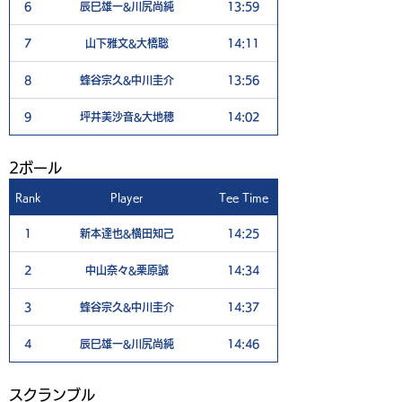
6
辰巳雄一&川尻尚純
13:59
7
山下雅文&大橋聡
14:11
8
蜂谷宗久&中川圭介
13:56
9
坪井美沙音&大地穂
14:02
​2ボール
Rank
Player
Tee Time
1
新本達也&横田知己
14:25
2
中山奈々&栗原誠
14:34
3
蜂谷宗久&中川圭介
14:37
4
辰巳雄一&川尻尚純
14:46
​スクランブル