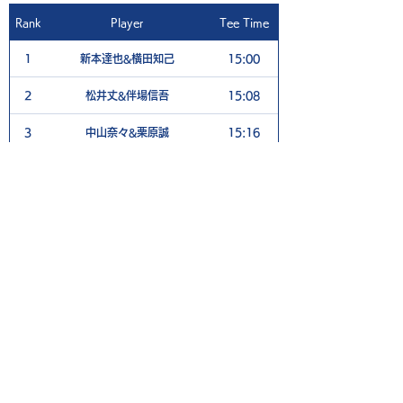
Rank
Player
Tee Time
1
新本達也&横田知己
15:00
2
松井丈&伴場信吾
15:08
3
中山奈々&栗原誠
15:16
4
蜂谷宗久&中川圭介
15:20
5
辰巳雄一&川尻尚純
15:32
ご利用案内
個人情報保護ポリシー