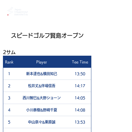
スピードゴルフ賢島オープン
​2サム
Rank
Player
Tee Time
1
新本達也&横田知己
13:50
2
松井丈&伴場信吾
14:17
3
西川智巳&大野ショーン
14:05
4
小川泰樹&野崎千夏
14:08
5
中山奈々&栗原誠
13:53