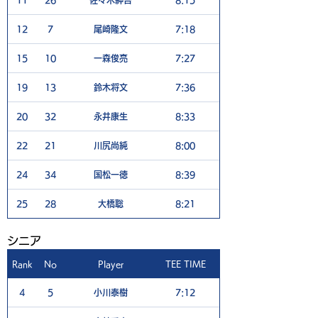
11
26
佐々木紳吾
8:15
7
12
7
尾崎隆文
7:18
4
15
10
一森俊亮
7:27
6
19
13
鈴木将文
7:36
5
20
32
永井康生
8:33
5
22
21
川尻尚純
8:00
8
24
34
国松一徳
8:39
4
25
28
大橋聡
8:21
8
​シニア
Rank
No
Player
TEE TIME
1H
4
5
小川泰樹
7:12
5