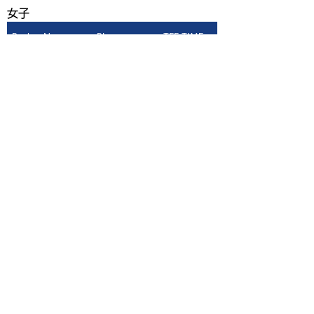
​女子
Rank
No
Player
TEE TIME
1H
10
15
中山奈々
7:42
6
18
33
中村咲
8:36
5
31
31
平沼美咲子
8:30
6
35
24
小原碧美
8:09
6
36
35
高見絵梨菜
8:42
7
ご利用案内