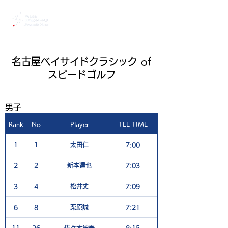
名古屋ベイサイドクラシック of
スピードゴルフ
男子
Rank
No
Player
TEE TIME
1H
1
1
太田仁
7:00
4
2
2
新本達也
7:03
5
3
4
松井丈
7:09
4
6
8
栗原誠
7:21
5