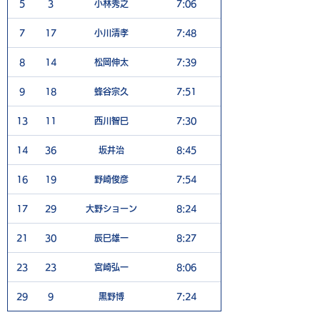
5
3
小林秀之
7:06
5
7
17
小川清孝
7:48
5
8
14
松岡伸太
7:39
6
9
18
蜂谷宗久
7:51
5
13
11
西川智巳
7:30
6
14
36
坂井治
8:45
3
16
19
野崎俊彦
7:54
4
17
29
大野ショーン
8:24
8
21
30
辰巳雄一
8:27
6
23
23
宮崎弘一
8:06
8
29
9
黒野博
7:24
6