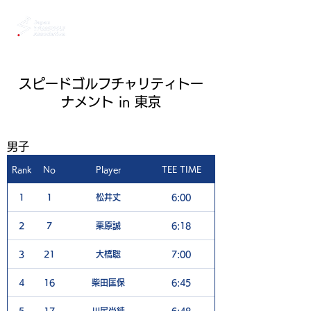
スピードゴルフチャリティトー
ナメント in 東京
男子
Rank
No
Player
TEE TIME
1H
1
1
松井丈
6:00
5
2
7
栗原誠
6:18
6
3
21
大橋聡
7:00
5
4
16
柴田匡保
6:45
5