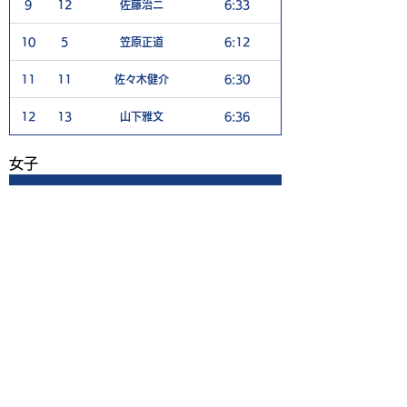
9
12
佐藤治ニ
6:33
6
10
5
笠原正道
6:12
5
11
11
佐々木健介
6:30
4
12
13
山下雅文
6:36
5
​女子
Rank
No
Player
TEE TIME
1H
1
8
芳賀恵夏
6:21
4
2
9
中山奈々
6:24
5