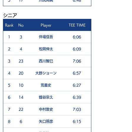
5
17
川尻尚純
6:48
7
​シニア
Rank
No
Player
TEE TIME
1H
1
3
伴場信吾
6:06
6
2
4
松岡伸太
6:09
6
3
23
西川智巳
7:06
6
4
20
大野ショーン
6:57
4
5
10
荒義史
6:27
5
6
14
蜂谷宗久
6:39
6
7
22
中村敦史
7:03
5
8
6
矢口照彦
6:15
6