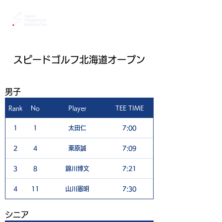
スピードゴルフ北海道オープン
男子
Rank
No
Player
TEE TIME
1H
1
1
太田仁
7:00
5
2
4
栗原誠
7:09
4
3
8
錦川博文
7:21
4
4
11
山川憲明
7:30
11
​シニア