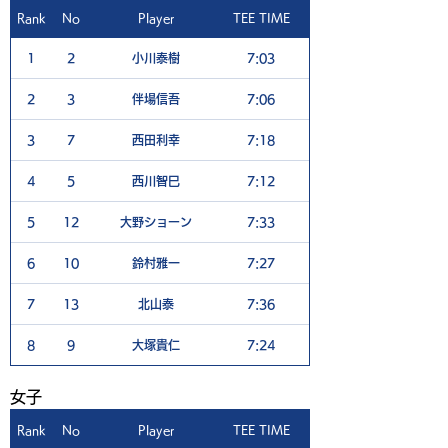
Rank
No
Player
TEE TIME
1H
1
2
小川泰樹
7:03
5
2
3
伴場信吾
7:06
6
3
7
西田利幸
7:18
4
4
5
西川智巳
7:12
6
5
12
大野ショーン
7:33
5
6
10
鈴村雅一
7:27
6
7
13
北山泰
7:36
6
8
9
大塚貴仁
7:24
8
​女子
Rank
No
Player
TEE TIME
1H