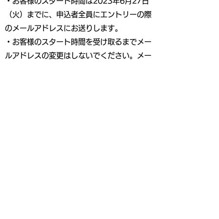
・お客様のスタート時間は2023年6月27日
（火）までに、申込者全員にエントリーの際
のメールアドレスにお送りします。
・お客様のスタート時間を受け取るまでメー
ルアドレスの変更はしないでください。メー
ルアドレスを変更した場合、お客様のスター
ト時間の確認はできません。
・あらかじめご登録いただいたメールアドレ
スの不備などによる通知不着・未着について
は再確認はいたしませんので、ご了承くださ
い。
・メールの受信設定やセキュリティソフトの
設定によりお客様のスタート時間などのメー
ルが受信できない場合がありますが、それに
伴い不利益が生じても一切責任は負いませ
ん。