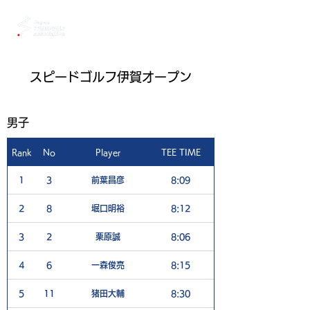
スピードゴルフ伊賀オープン
男子
Rank
No
Player
TEE TIME
1
1
3
前葉昌彦
8:09
4
2
8
堀口明裕
8:12
4
3
2
栗原誠
8:06
4
4
6
一森俊亮
8:15
4
5
11
猪田大輔
8:30
5