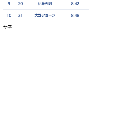
9
20
伊藤秀明
8:42
5
10
31
大野ショーン
8:48
6
​女子
Rank
No
Player
TEE TIME
1
1
17
増田響
8:51
7
ご利用案内
個人情報保護ポリシー
特定商取引法に基づく表記
Japan Speedgolf Association