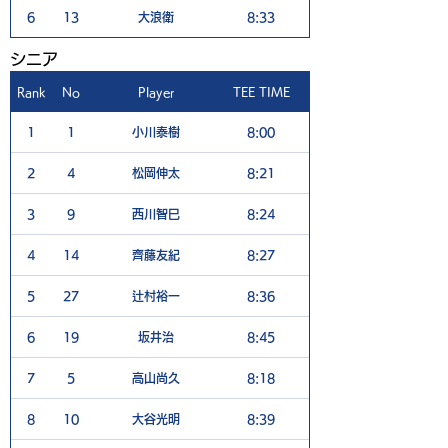
6
13
大浪衛
8:33
5
​シニア
Rank
No
Player
TEE TIME
1
1
1
小川泰樹
8:00
5
2
4
松岡伸太
8:21
5
3
9
西川智巳
8:24
6
4
14
齊藤友紀
8:27
5
5
27
辻村裕一
8:36
5
6
19
坂井治
8:45
4
7
5
高山尚久
8:18
5
8
10
大谷光明
8:39
6