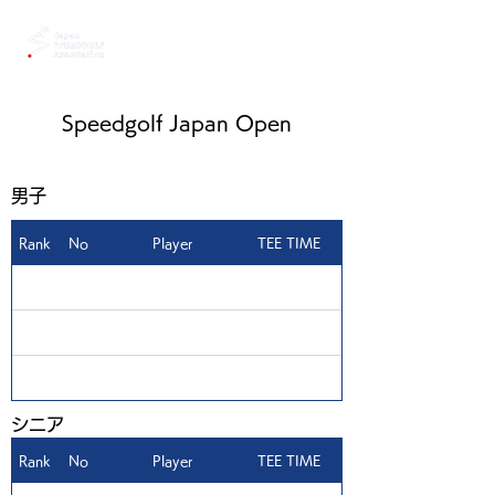
Speedgolf Japan Open
男子
Rank
No
Player
TEE TIME
1
​シニア
Rank
No
Player
TEE TIME
1