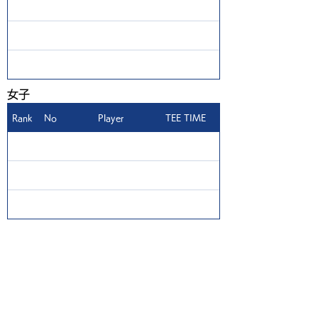
​女子
Rank
No
Player
TEE TIME
1
ご利用案内