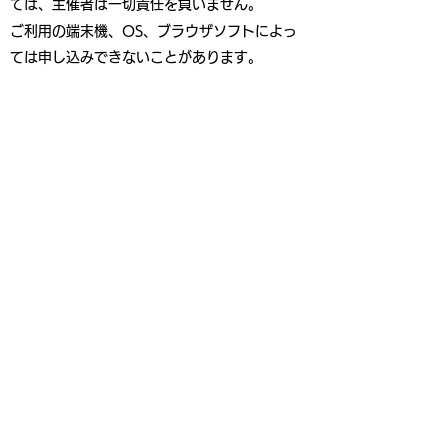
ては、主催者は一切責任を負いません。
ご利用の端末機、OS、ブラウザソフトによっ
ては申し込みできないことがあります。
インターネット回線の不具合などによる申し込
みの遅れについて、主催者は一切の責任を負い
ません。
お客様のスタート時間は2026年8月22日
（土）までに、申込者全員にエントリーの際の
メールアドレスにお送りします。
お客様のスタート時間を受け取るまでメールア
ドレスの変更はしないでください。メールアド
レスを変更した場合、お客様のスタート時間の
確認はできません。
あらかじめご登録いただいたメールアドレスの
不備などによる通知不着・未着については再確
認はいたしませんので、ご了承ください。
メールの受信設定やセキュリティソフトの設定