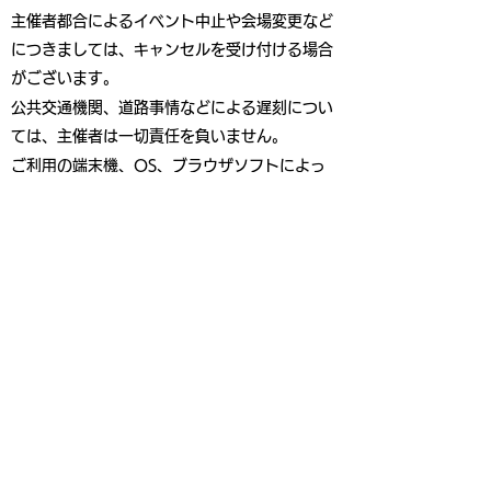
主催者都合によるイベント中止や会場変更など
につきましては、キャンセルを受け付ける場合
がございます。
公共交通機関、道路事情などによる遅刻につい
ては、主催者は一切責任を負いません。
ご利用の端末機、OS、ブラウザソフトによっ
ては申し込みできないことがあります。
インターネット回線の不具合などによる申し込
みの遅れについて、主催者は一切の責任を負い
ません。
お客様のスタート時間は2026年1月25日
（日）までに、申込者全員にエントリーの際の
メールアドレスにお送りします。
お客様のスタート時間を受け取るまでメールア
ドレスの変更はしないでください。メールアド
レスを変更した場合、お客様のスタート時間の
確認はできません。